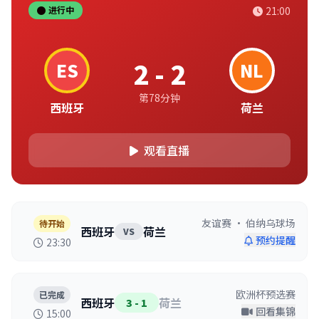
21:00
进行中
2 - 2
ES
NL
第78分钟
西班牙
荷兰
观看直播
友谊赛 · 伯纳乌球场
待开始
西班牙
荷兰
VS
预约提醒
23:30
欧洲杯预选赛
已完成
西班牙
荷兰
3 - 1
回看集锦
15:00