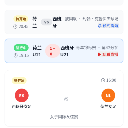
荷
西班
欧国联 · 约翰·克鲁伊夫球场
待开始
VS
兰
牙
预约提醒
20:45
荷兰
西班牙
青年锦标赛 · 第42分钟
进行中
1 -
U21
0
U21
观看直播
19:15
16:00
待开始
ES
NL
VS
西班牙女足
荷兰女足
女子国际友谊赛