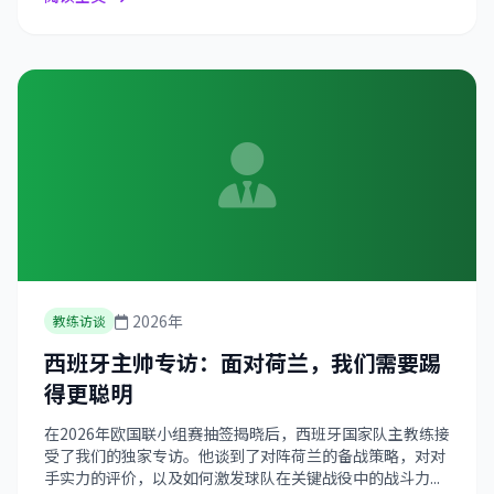
2026年
教练访谈
西班牙主帅专访：面对荷兰，我们需要踢
得更聪明
在2026年欧国联小组赛抽签揭晓后，西班牙国家队主教练接
受了我们的独家专访。他谈到了对阵荷兰的备战策略，对对
手实力的评价，以及如何激发球队在关键战役中的战斗力...