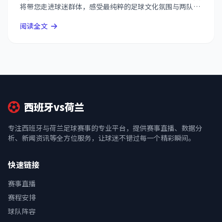
将带您走进球迷群体，感受最纯粹的足球文化氛围与两队交
锋时的独特氛围...
阅读全文
西班牙vs荷兰
专注西班牙与荷兰足球赛事的专业平台，提供赛事直播、数据分
析、新闻资讯等全方位服务，让球迷不错过每一个精彩瞬间。
快速链接
赛事直播
赛程安排
球队阵容