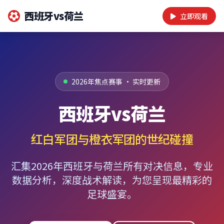
西班牙vs荷兰
立即观看
2026年焦点赛事 · 实时更新
西班牙vs荷兰
红白军团与橙衣军团的世纪碰撞
汇集2026年西班牙与荷兰所有对决信息，专业
数据分析，深度战术解读，为您呈现最精彩的
足球盛宴。