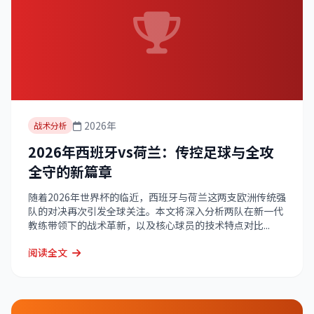
2026年
战术分析
2026年西班牙vs荷兰：传控足球与全攻
全守的新篇章
随着2026年世界杯的临近，西班牙与荷兰这两支欧洲传统强
队的对决再次引发全球关注。本文将深入分析两队在新一代
教练带领下的战术革新，以及核心球员的技术特点对比...
阅读全文